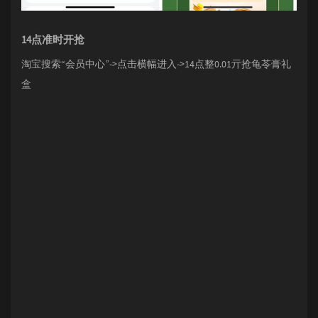
14点准时开抢
淘宝搜索“会员中心”->点击横幅进入->14点整0.01亓抢龟苓膏礼
盒