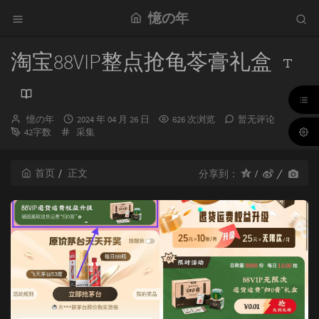
憶の年
淘宝88VIP整点抢龟苓膏礼盒
博
发
憶の年
2024 年 04 月 26 日
626 次浏览
暂无评论
主：
分
布
42字数
采集
类：
时
间：
首页
正文
分享到：