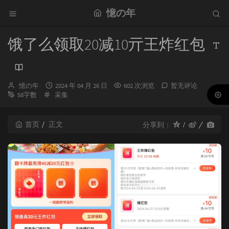
憶の年
饿了么领取20减10亓王炸红包
博
发
憶の年
2024 年 04 月 26 日
602 次浏览
暂无评论
主：
分
布
58字数
采集
类：
时
间：
首页
正文
分享到：