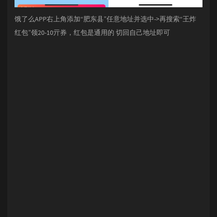
饿了么APP右上角添加“肥东县”任意地址并选中->再搜索“王炸
红包”领20-10亓券，红包是通用的 切回自己地址即可