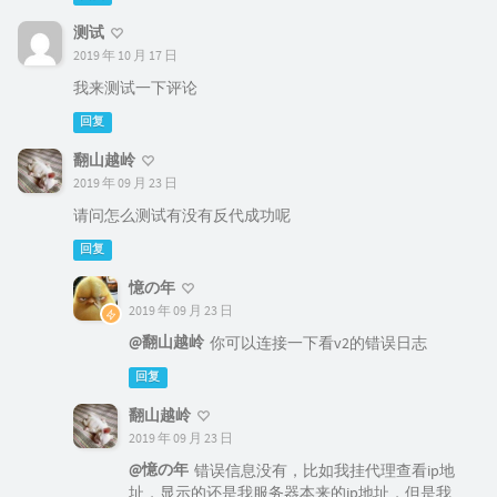
测试
2019 年 10 月 17 日
我来测试一下评论
回复
翻山越岭
2019 年 09 月 23 日
请问怎么测试有没有反代成功呢
回复
憶の年
2019 年 09 月 23 日
@翻山越岭
你可以连接一下看v2的错误日志
回复
翻山越岭
2019 年 09 月 23 日
@憶の年
错误信息没有，比如我挂代理查看ip地
址，显示的还是我服务器本来的ip地址，但是我