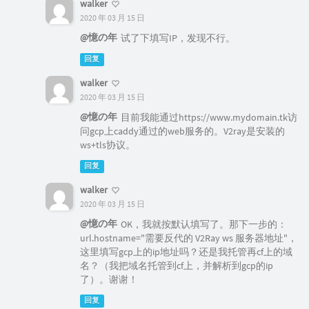
walker
2020 年 03 月 15 日
@憶の年
试了下填写IP，发现不行。
回复
walker
2020 年 03 月 15 日
@憶の年
目前我能通过https://www.mydomain.tk访
问gcp上caddy通过的web服务的。V2ray是安装的
ws+tls协议。
回复
walker
2020 年 03 月 15 日
@憶の年
OK，我就按默认填写了。那下一步的：
url.hostname="需要反代的 V2Ray ws 服务器地址"，
这里填写gcp上的ip地址吗？还是我托管再cf上的域
名？（我把域名托管到cf上，并解析到gcp的ip
了）。谢谢！
回复