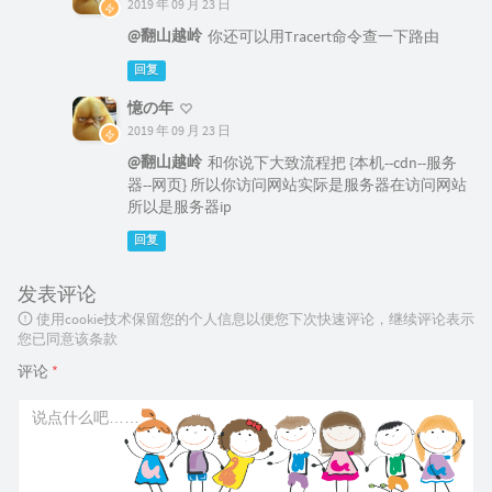
2019 年 09 月 23 日
@翻山越岭
你还可以用Tracert命令查一下路由
回复
憶の年
2019 年 09 月 23 日
@翻山越岭
和你说下大致流程把 {本机--cdn--服务
器--网页} 所以你访问网站实际是服务器在访问网站
所以是服务器ip
回复
发表评论
使用cookie技术保留您的个人信息以便您下次快速评论，继续评论表示
您已同意该条款
评论
*