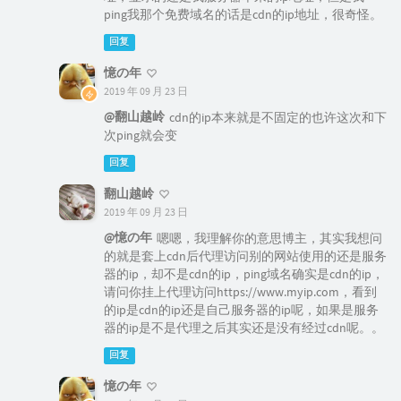
ping我那个免费域名的话是cdn的ip地址，很奇怪。
回复
憶の年
2019 年 09 月 23 日
@翻山越岭
cdn的ip本来就是不固定的也许这次和下
次ping就会变
回复
翻山越岭
2019 年 09 月 23 日
@憶の年
嗯嗯，我理解你的意思博主，其实我想问
的就是套上cdn后代理访问别的网站使用的还是服务
器的ip，却不是cdn的ip，ping域名确实是cdn的ip，
请问你挂上代理访问https://www.myip.com，看到
的ip是cdn的ip还是自己服务器的ip呢，如果是服务
器的ip是不是代理之后其实还是没有经过cdn呢。。
回复
憶の年