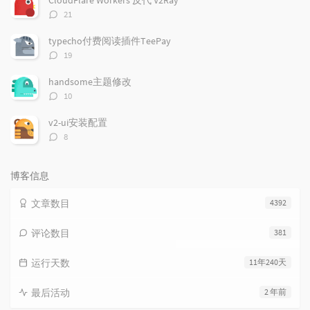
评
21
论
数：
typecho付费阅读插件TeePay
评
19
论
数：
handsome主题修改
评
10
论
数：
v2-ui安装配置
评
8
论
数：
博客信息
文章数目
4392
评论数目
381
运行天数
11年240天
最后活动
2 年前