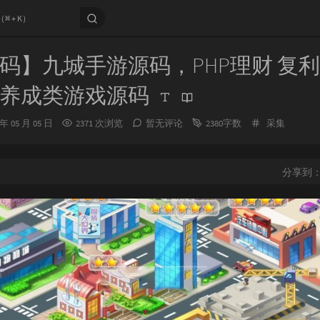
码】九城手游源码，PHP理财 复利
养成类游戏源码
分
 年 05 月 05 日
2371 次浏览
暂无评论
2380字数
采集
类：
分享到