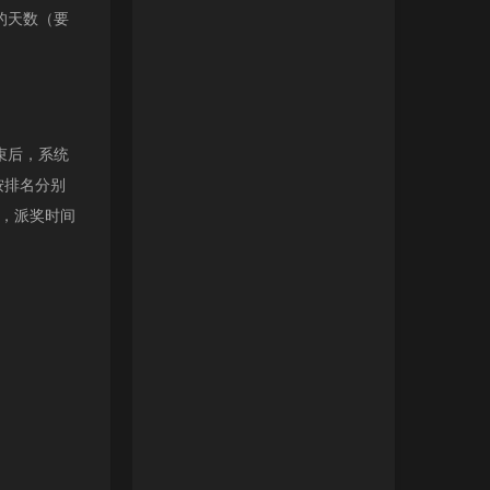
的天数（要
束后，系统
按排名分别
税金，派奖时间