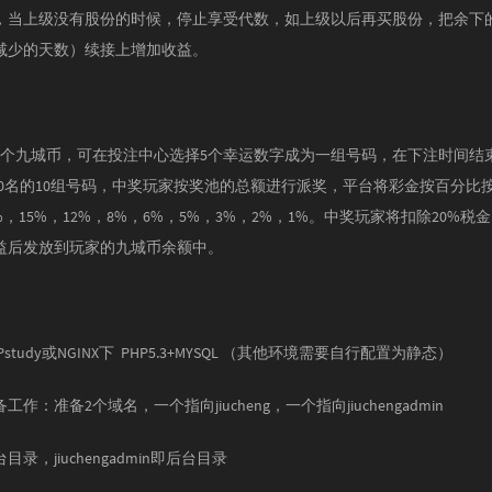
，当上级没有股份的时候，停止享受代数，如上级以后再买股份，把余下
减少的天数）续接上增加收益。
2个九城币，可在投注中心选择5个幸运数字成为一组号码，在下注时间结
-10名的10组号码，中奖玩家按奖池的总额进行派奖，平台将彩金按百分比
8%，15%，12%，8%，6%，5%，3%，2%，1%。中奖玩家将扣除20%
益后发放到玩家的九城币余额中。
study或NGINX下 PHP5.3+MYSQL （其他环境需要自行配置为静态）
作：准备2个域名，一个指向jiucheng，一个指向jiuchengadmin
前台目录，jiuchengadmin即后台目录