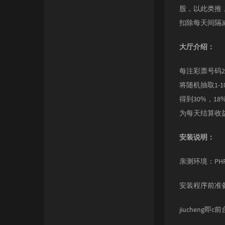
股，以此类推
扣除每天间隔
大厅介绍：
每注彩票号码
将随机抽取1
得到30%，1
为每天结算收
安装说明：
亲测环境：PHP
安装程序前准备工
jiucheng即c