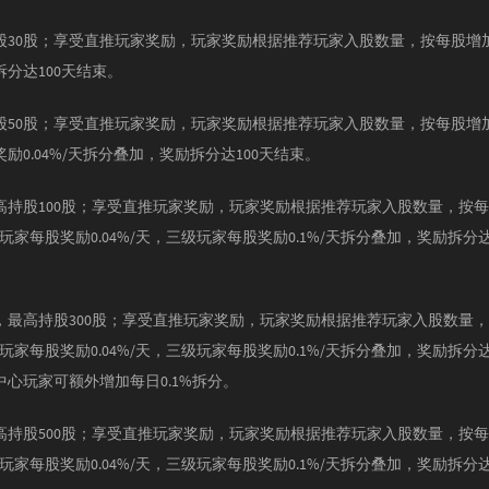
30股；享受直推玩家奖励，玩家奖励根据推荐玩家入股数量，按每股增加0
分达100天结束。
50股；享受直推玩家奖励，玩家奖励根据推荐玩家入股数量，按每股增加0
励0.04%/天拆分叠加，奖励拆分达100天结束。
高持股100股；享受直推玩家奖励，玩家奖励根据推荐玩家入股数量，按
二级玩家每股奖励0.04%/天，三级玩家每股奖励0.1%/天拆分叠加，奖励拆分达
，最高持股300股；享受直推玩家奖励，玩家奖励根据推荐玩家入股数量
二级玩家每股奖励0.04%/天，三级玩家每股奖励0.1%/天拆分叠加，奖励拆分达
心玩家可额外增加每日0.1%拆分。
高持股500股；享受直推玩家奖励，玩家奖励根据推荐玩家入股数量，按
二级玩家每股奖励0.04%/天，三级玩家每股奖励0.1%/天拆分叠加，奖励拆分达