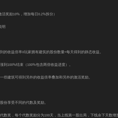
活奖励10%，增加每日0.2%拆分）
说明
得到的收益倍率X玩家拥有建筑的股份数量=每天得到的静态收益。
涨到100%结束（100%包含两倍收益进度）。
的一些建筑可得到另外的收益倍率叠加和另外的激活奖励。
筑股份享受不同的代数及奖励。
的代数奖，每个代数奖励分为100天，当上线第一股出局，下线余下天数增