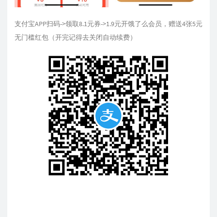
支付宝APP扫码->领取8.1元券->1.9元开饿了么会员，赠送4张5元
无门槛红包（开完记得去关闭自动续费）