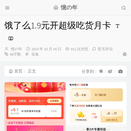
憶の年
饿了么1.9元开超级吃货月卡
博
发
憶の年
2023 年 10 月 04 日
912 次浏览
暂无评论
主：
分
布
60字数
采集
类：
时
间：
首页
正文
分享到：