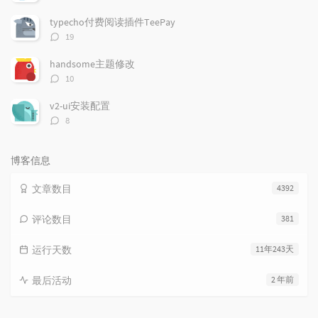
论
数：
typecho付费阅读插件TeePay
评
19
论
数：
handsome主题修改
评
10
论
数：
v2-ui安装配置
评
8
论
数：
博客信息
文章数目
4392
评论数目
381
运行天数
11年243天
最后活动
2 年前