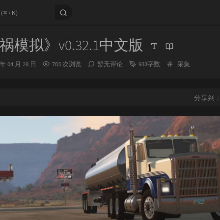
模拟》v0.32.1中文版
分
 年 04 月 28 日
703 次浏览
暂无评论
933字数
采集
类：
分享到