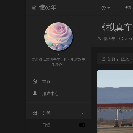
憶の年
《拟真车祸
博
发
憶の年
2024
主：
布
时
间：
首页
正文
爱若难以放进手里，何不把这双手
放进心里
首页
用户中心
分类
日记
84