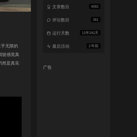
文章数目
4392
评论数目
381
运行天数
11年242天
近乎无限的
最后活动
2 年前
驾驶感觉真
仍然是真实
广告