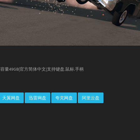
16389|容量49GB|官方简体中文|支持键盘.鼠标.手柄
天翼网盘
迅雷网盘
夸克网盘
阿里云盘