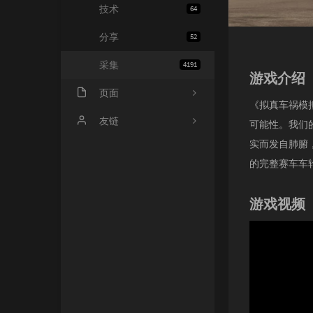
技术
64
分享
52
采集
4191
游戏介绍
页面
《拟真车祸模
会员中心
友链
可能性。我们
实而发自肺腑
归档
小寂博客
的完整赛车车
心情
四个空格
游戏视频
基佬
14氪资源网
留言