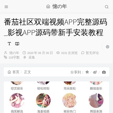
憶の年
番茄社区双端视频APP完整源码
_影视APP源码带新手安装教程
博
发
憶の年
2020 年 05 月 05 日
3131 次浏览
暂无评论
主：
布
分
119字数
采集
时
类：
间：
首页
正文
分享到：