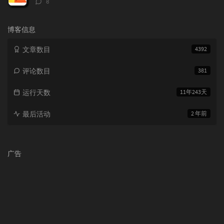
8
论
数：
博客信息
文章数目
4392
评论数目
381
运行天数
11年243天
最后活动
2 年前
广告