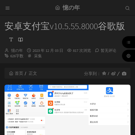
憶の年
安卓支付宝v10.5.55.8000谷歌版
博
发
憶の年
2023 年 12 月 03 日
817 次浏览
暂无评论
主：
布
分
626字数
采集
时
类：
间：
首页
正文
分享到：