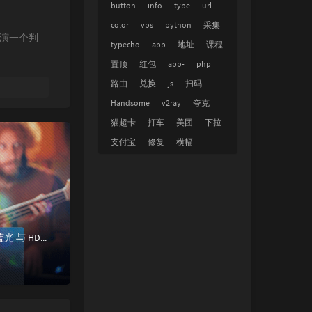
button
info
type
url
color
vps
python
采集
演一个判
typecho
app
地址
课程
置顶
红包
app-
php
路由
兑换
js
扫码
Handsome
v2ray
夸克
猫超卡
打车
美团
下拉
支付宝
修复
横幅
软件介绍PowerDVD – 全球No.1蓝光影音播放软件。PowerDVD极致蓝光版 – 8K超清、4K蓝光 与 HDR影像及VR 360 影片播放软...