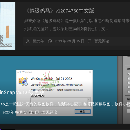
《超级鸡马》v12074760中文版
游戏介绍《超级鸡马》是一款玩家可以通过不断制造陷阱来
到终点的游戏，游戏采用三局胜利制玩法，支...
憶の年
2023 年 09 月 15 日
暂无评论
Snap v6.1.0绿色版
2023 年 09 月 14 日
暂无评论