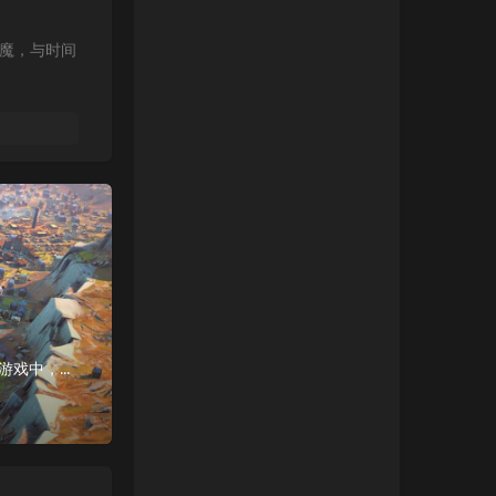
魔，与时间
游戏介绍《人类》是 Amplitude Studios 出品的诚意巨作。在这款历史题材回合制大战略游戏中，你将重新谱写全人类的发展叙事，融合各种文化、历...