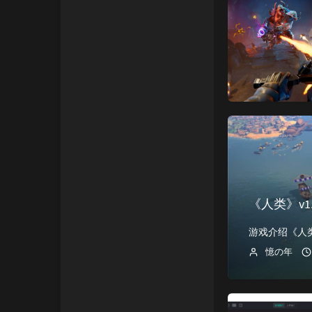
《人类》v1.
憶の年