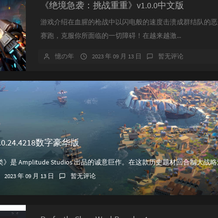
《绝境急袭：挑战重重》v1.0.0中文版
游戏介绍在血腥的枪战中以闪电般的速度击溃成群结队的恶
赛跑，克服你所面临的一切障碍！在越来越激...
憶の年
2023 年 09 月 13 日
暂无评论
0.24.4218数字豪华版
2023 年 09 月 13 日
暂无评论