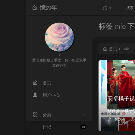
憶の年
标签 info
首页
info
爱若难以放进手里，何不把这双手
放进心里
首页
用户中心
安卓橘子视频v
分类
憶の年
日记
84