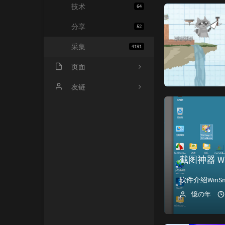
技术
64
分享
52
采集
4191
页面
会员中心
友链
归档
小寂博客
心情
四个空格
基佬
14氪资源网
截图神器 Win
留言
憶の年