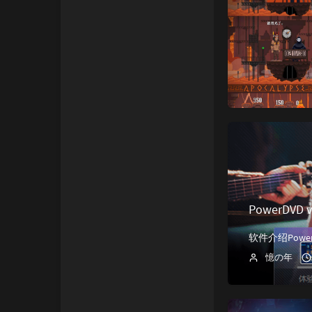
PowerDVD 
憶の年