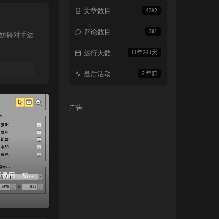
文章数目
4392
评论数目
381
妨碍对手达
运行天数
11年241天
最后活动
2 年前
广告
软件介绍WinSnap是一款国外优秀的截图软件，能够得心应手地捕获屏幕截图，软件小巧易用，功能一点不弱。WinSnap提供了多种截图方式，包括全屏、应用...