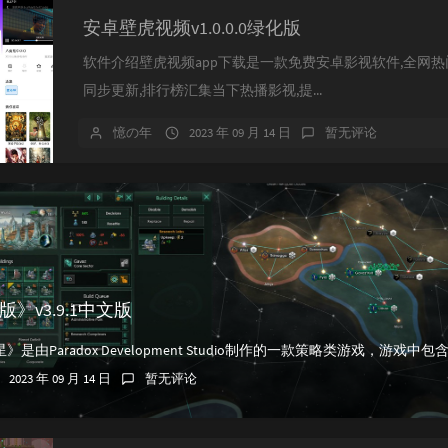
安卓壁虎视频v1.0.0.0绿化版
软件介绍壁虎视频app下载是一款免费安卓影视软件,全网
同步更新,排行榜汇集当下热播影视,提...
憶の年
2023 年 09 月 14 日
暂无评论
》v3.9.1中文版
2023 年 09 月 14 日
暂无评论