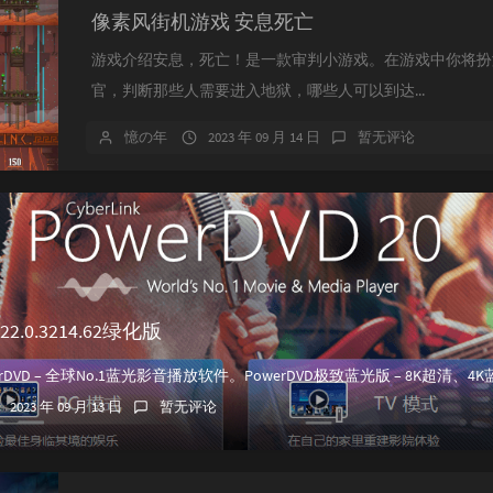
像素风街机游戏 安息死亡
游戏介绍安息，死亡！是一款审判小游戏。在游戏中你将扮
官，判断那些人需要进入地狱，哪些人可以到达...
憶の年
2023 年 09 月 14 日
暂无评论
v22.0.3214.62绿化版
2023 年 09 月 13 日
暂无评论