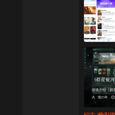
《群星银河版
憶の年