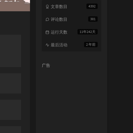
文章数目
4392
评论数目
381
运行天数
11年242天
最后活动
2 年前
广告