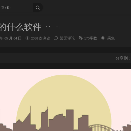
用的什么软件
分
 年 05 月 04 日
2038 次浏览
暂无评论
170字数
采集
类：
分享到