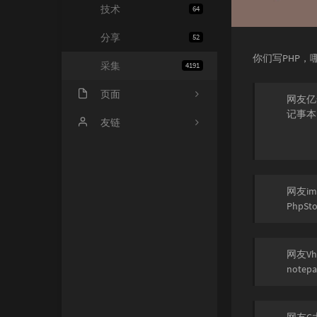
技术
64
分享
52
你们写PHP，
采集
4191
页面
网友亿
记事本
会员中心
友链
归档
小寂博客
心情
四个空格
网友imn
PhpSt
基佬
14氪资源网
留言
网友Vh
notep