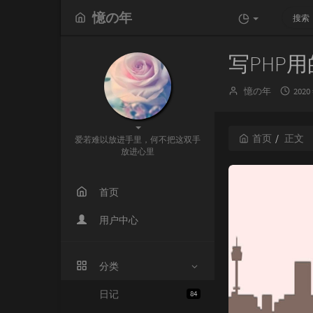
憶の年
写PHP
博
发
憶の年
2020
主：
布
时
间：
首页
正文
爱若难以放进手里，何不把这双手
放进心里
首页
用户中心
分类
日记
84