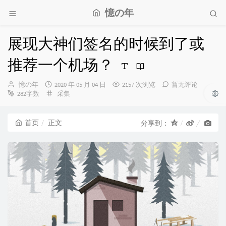
憶の年
展现大神们签名的时候到了或
推荐一个机场？
博
发
憶の年
2020 年 05 月 04 日
2157 次浏览
暂无评论
主：
布
分
282字数
采集
时
类：
间：
首页
正文
分享到：