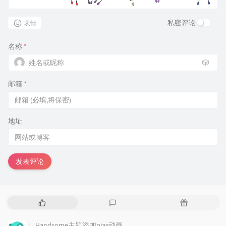
私密评论
表情
名称
*
🎲
邮箱
*
地址
发表评论
热
最
随
门
新
机
文
评
文
Handsome主题添加pjax动画