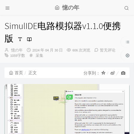
憶の年
SimulIDE电路模拟器v1.1.0便携
版
博
发
憶の年
2024 年 04 月 30 日
606 次浏览
暂无评论
主：
布
分
1059字数
采集
时
类：
间：
首页
正文
分享到：