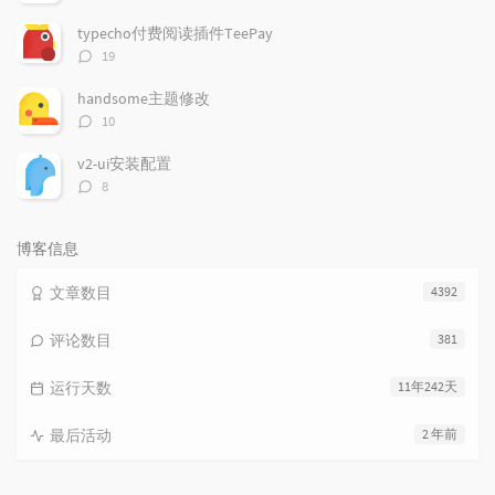
论
数：
typecho付费阅读插件TeePay
评
19
论
数：
handsome主题修改
评
10
论
数：
v2-ui安装配置
评
8
论
数：
博客信息
文章数目
4392
评论数目
381
运行天数
11年242天
最后活动
2 年前