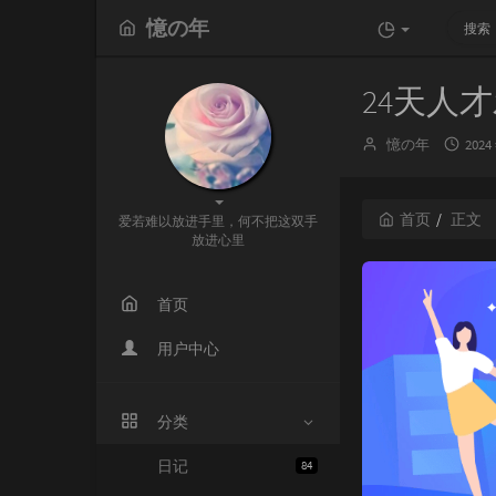
憶の年
24天人
博
发
憶の年
2024
主：
布
时
间：
首页
正文
爱若难以放进手里，何不把这双手
放进心里
首页
用户中心
分类
日记
84