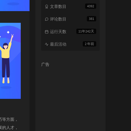
文章数目
4392
评论数目
381
运行天数
11年242天
最后活动
2 年前
广告
巧等方面，
展的人才，