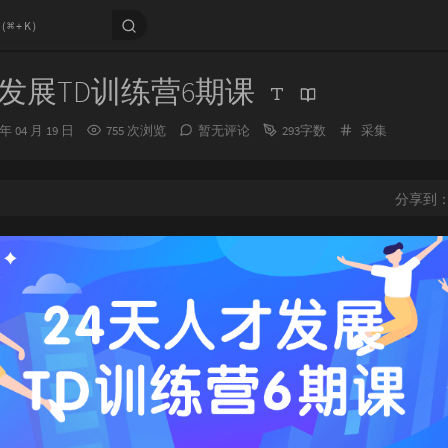
才发展TD训练营6期课
分
 年 04 月 19 日
755 次浏览
暂无评论
293字数
采集
类：
分享到