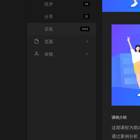
技术
64
分享
52
采集
4191
页面
会员中心
友链
归档
小寂博客
心情
四个空格
基佬
14氪资源网
留言
课程介绍
这期课程为期
通过案例分析