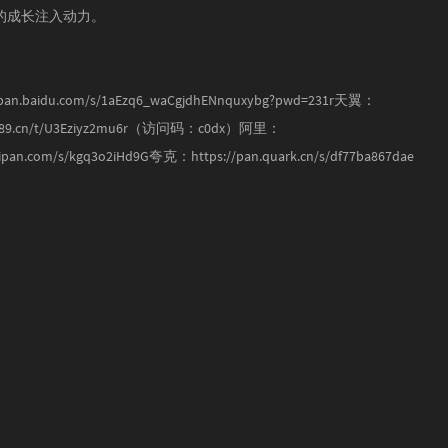
的成长注入动力。
an.baidu.com/s/1aEzq6_waCgjdhENnquxybg?pwd=231r天翼：
ud.189.cn/t/U3Eziyz2mu6r（访问码：c0dx）阿里：
lipan.com/s/kgq3o2iHd9G夸克：https://pan.quark.cn/s/df77ba867dae