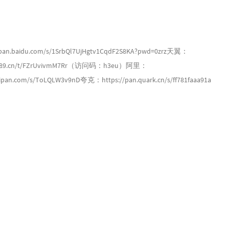
。
an.baidu.com/s/1SrbQl7UjHgtv1CqdF2S8KA?pwd=0zrz天翼：
ud.189.cn/t/FZrUvivmM7Rr（访问码：h3eu）阿里：
lipan.com/s/ToLQLW3v9nD夸克：https://pan.quark.cn/s/ff781faaa91a