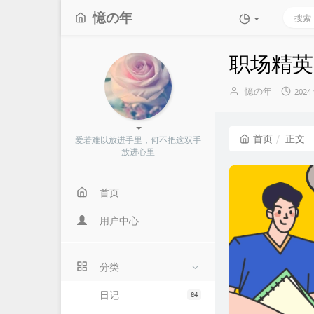
憶の年
职场精英
博
发
憶の年
2024
主：
布
时
间：
首页
正文
爱若难以放进手里，何不把这双手
放进心里
首页
用户中心
分类
日记
84