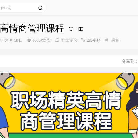
高情商管理课程
分
 年 04 月 18 日
600 次浏览
暂无评论
285字数
采集
类：
分享到