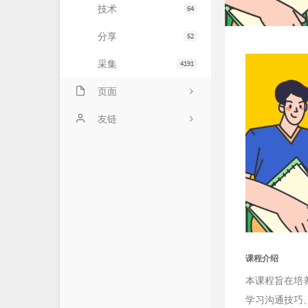
技术
64
分享
52
采集
4191
页面
会员中心
友链
归档
小寂博客
心情
四个空格
基佬
14氪资源网
留言
课程介绍
本课程旨在培
学习沟通技巧