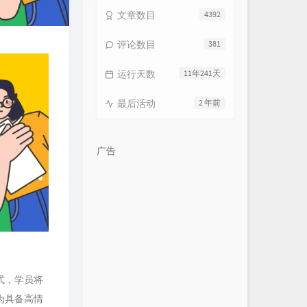
文章数目
4392
评论数目
381
运行天数
11年241天
最后活动
2 年前
广告
式，学员将
为具备高情