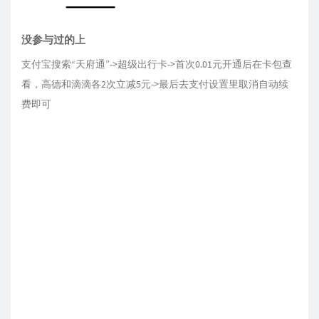
没参与过的上
支付宝搜索“天府通”->超级出行卡->首次0.01元开通后在卡包查
看，高德和滴滴各2次立减5元->最后去支付设置里取消自动续
费即可