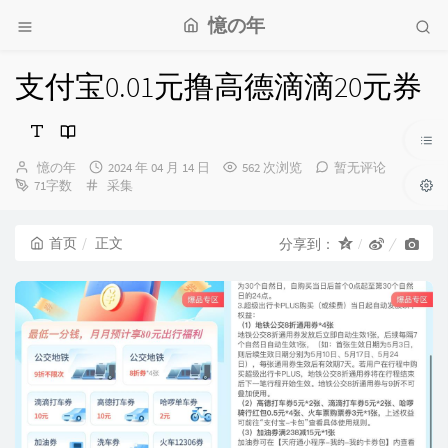
憶の年
支付宝0.01元撸高德滴滴20元券
博
发
憶の年
2024 年 04 月 14 日
562 次浏览
暂无评论
主：
分
布
71字数
采集
类：
时
间：
首页
正文
分享到：