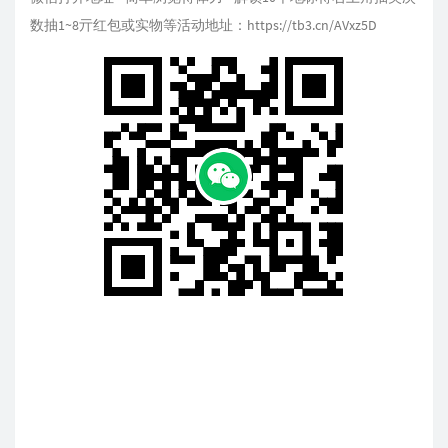
数抽1~8亓红包或实物等活动地址：https://tb3.cn/AVxz5D