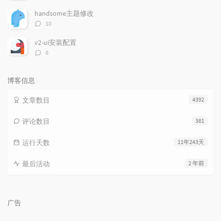
论
数：
handsome主题修改
评
10
论
数：
v2-ui安装配置
评
8
论
数：
博客信息
文章数目
4392
评论数目
381
运行天数
11年243天
最后活动
2 年前
广告