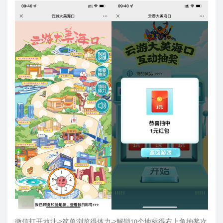
微信打开地址->简单浏览得体力->解锁10个地标得右上角抽奖次