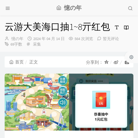
憶の年
云游大美海口抽1~8亓红包
博
发
憶の年
2024 年 04 月 14 日
564 次浏览
暂无评论
主：
分
布
69字数
采集
类：
时
间：
首页
正文
分享到：