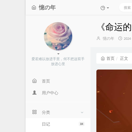
憶の年
《命运的分
博
发
憶の年
2024
主：
布
时
间：
首页
正文
爱若难以放进手里，何不把这双手
放进心里
首页
用户中心
分类
日记
84