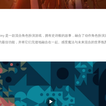
 of Destiny 是一款混合角色扮演游戏，拥有史诗般的故事，融合了动作角色扮
的最佳功能，并将它们无缝地融合在一起。感受魔法与未来混合的世界氛