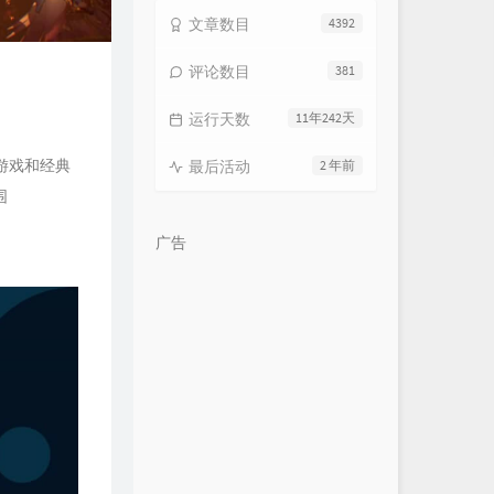
文章数目
4392
评论数目
381
运行天数
11年242天
演游戏和经典
最后活动
2 年前
围
广告