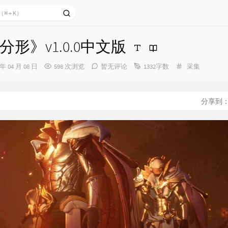
形》v1.0.0中文版
分
 年 04 月 08 日
598 次浏览
暂无评论
1332字数
采集
类：
分享到