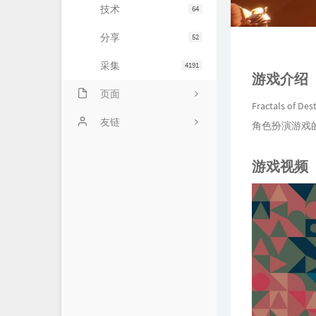
技术
64
分享
52
采集
4191
游戏介绍
页面
Fractals
会员中心
友链
角色扮演游戏
归档
小寂博客
游戏视频
心情
四个空格
基佬
14氪资源网
留言