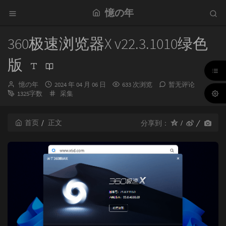
憶の年
360极速浏览器X v22.3.1010绿色
版
博
发
憶の年
2024 年 04 月 06 日
633 次浏览
暂无评论
主：
布
分
1325字数
采集
时
类：
间：
首页
正文
分享到：