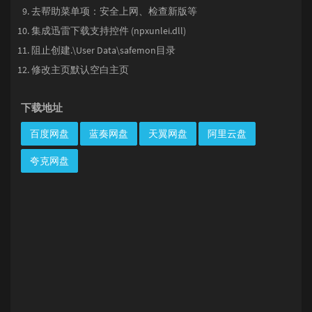
去帮助菜单项：安全上网、检查新版等
集成迅雷下载支持控件 (npxunlei.dll)
阻止创建.\User Data\safemon目录
修改主页默认空白主页
下载地址
百度网盘
蓝奏网盘
天翼网盘
阿里云盘
夸克网盘