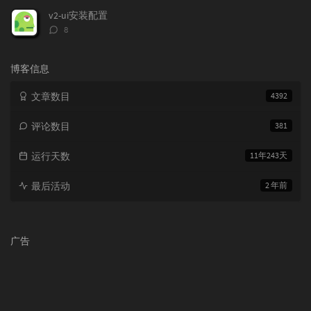
数：
v2-ui安装配置
评
8
论
数：
博客信息
文章数目
4392
评论数目
381
运行天数
11年243天
最后活动
2 年前
广告