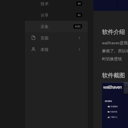
技术
64
分享
52
采集
4191
软件介绍
页面
wallhav
会员中心
友链
麻烦了。所以
时切换壁纸
归档
小寂博客
心情
四个空格
软件截图
基佬
14氪资源网
留言