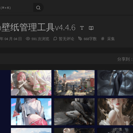
ven壁纸管理工具v4.4.6
分
 年 04 月 04 日
591 次浏览
暂无评论
668字数
采集
类：
分享到