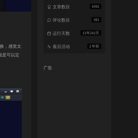
文章数目
4392
评论数目
381
运行天数
11年242天
替换，感觉太
最后活动
2 年前
能是可以定
广告