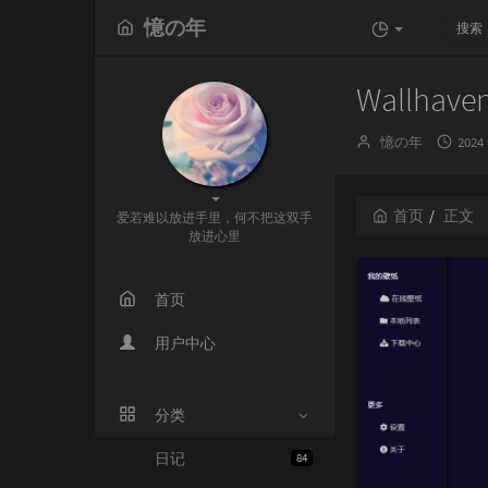
憶の年
Wallha
博
发
憶の年
2024
主：
布
时
间：
首页
正文
爱若难以放进手里，何不把这双手
放进心里
首页
用户中心
分类
日记
84