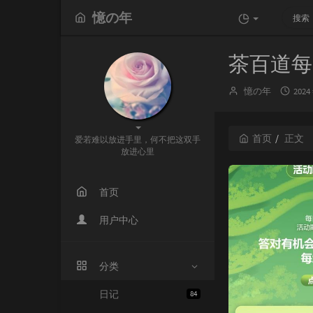
憶の年
茶百道每
博
发
憶の年
2024
主：
布
时
间：
首页
正文
爱若难以放进手里，何不把这双手
放进心里
首页
用户中心
分类
日记
84