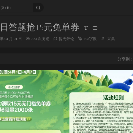
日答题抢15元免单券
分
 年 04 月 01 日
823 次浏览
暂无评论
198字数
采集
类：
分享到