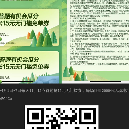
>4月1日~7日每天11、15点答题抢15元无门槛券，每场限量2000张活动地
/AEC4Co