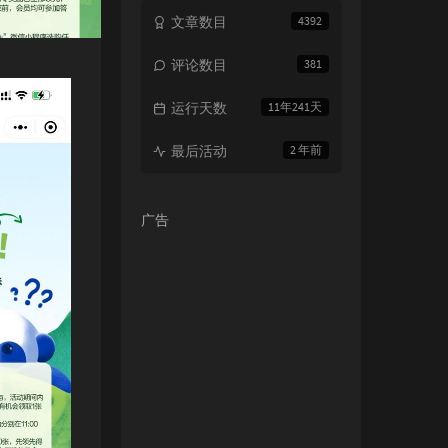
文章数目
4392
评论数目
381
运行天数
11年241天
最后活动
2 年前
广告