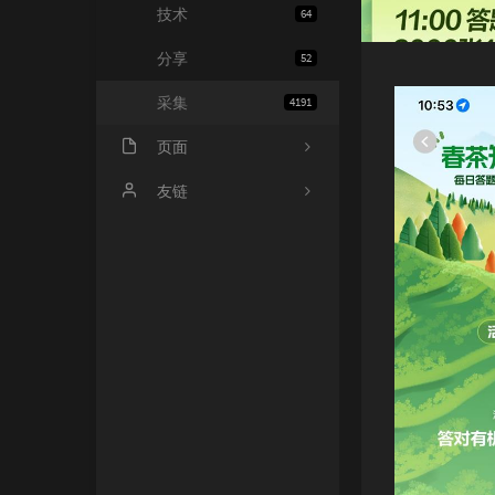
技术
64
分享
52
采集
4191
页面
会员中心
友链
归档
小寂博客
心情
四个空格
基佬
14氪资源网
留言