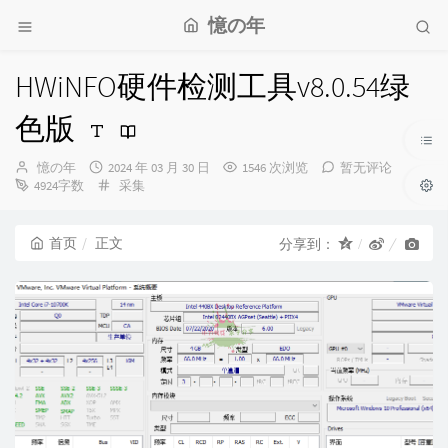
憶の年
HWiNFO硬件检测工具v8.0.54绿
色版
博
发
憶の年
2024 年 03 月 30 日
1546 次浏览
暂无评论
主：
布
分
4924字数
采集
时
类：
间：
首页
正文
分享到：