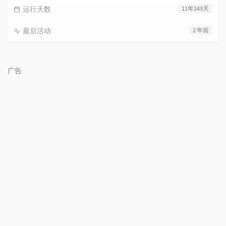
运行天数
11年243天
最后活动
2 年前
广告