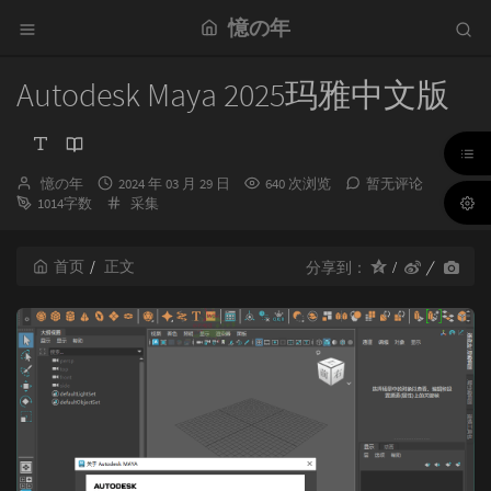
憶の年
Autodesk Maya 2025玛雅中文版
博
发
憶の年
2024 年 03 月 29 日
640 次浏览
暂无评论
主：
布
分
1014字数
采集
时
类：
间：
首页
正文
分享到：