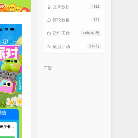
文章数目
4392
评论数目
381
运行天数
11年240天
最后活动
2 年前
广告