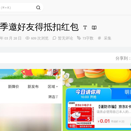
季邀好友得抵扣红包
分
 年 03 月 28 日
609 次浏览
暂无评论
73字数
采集
类：
分享到