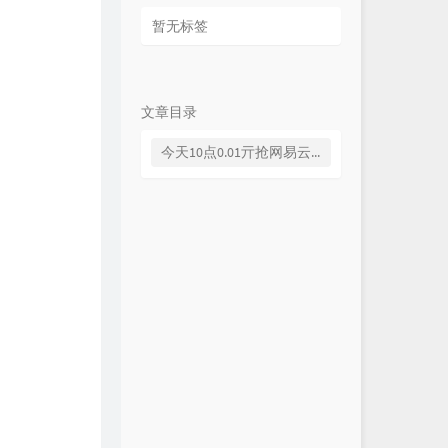
暂无标签
文章目录
今天10点0.01亓抢网易云音乐月卡，明天抢10元美团外卖红包