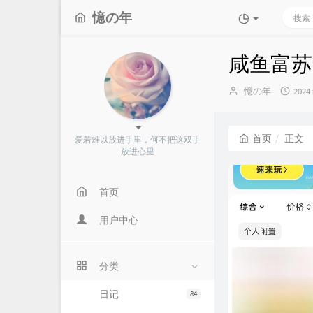
憶の年
咸鱼富苏
博
发
憶の年
2024
主：
布
时
间：
首页
正文
爱若难以放进手里，何不把这双手
放进心里
首页
用户中心
分类
日记
84