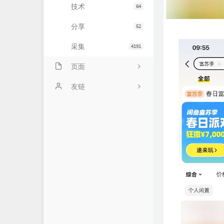
技术
64
分享
52
采集
4191
页面
会员中心
友链
归档
小寂博客
心情
四个空格
基佬
14氪资源网
留言