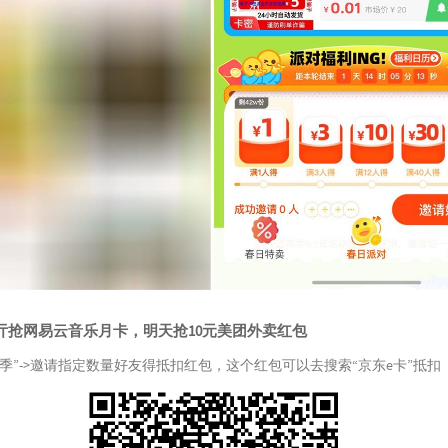
01亓抢网易云音乐月卡，明天抢10元美团外卖红包
季”->邀请指定数量好友得抵扣红包，这个红包可以去搜索“京东e卡”抵扣