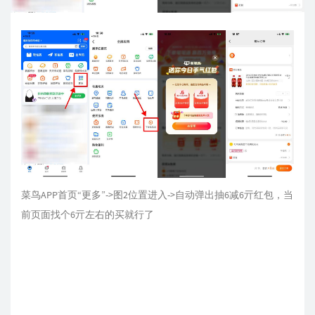
菜鸟APP首页“更多”->图2位置进入->自动弹出抽6减6亓红包，当
前页面找个6亓左右的买就行了