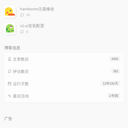
论
数：
handsome主题修改
评
10
论
数：
v2-ui安装配置
评
8
论
数：
博客信息
文章数目
4392
评论数目
381
运行天数
11年242天
最后活动
2 年前
广告