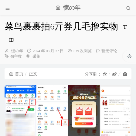
憶の年
菜鸟裹裹抽6亓券几毛撸实物
博
发
憶の年
2024 年 03 月 27 日
679 次浏览
暂无评论
主：
分
布
48字数
采集
类：
时
间：
首页
正文
分享到：