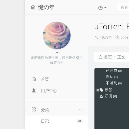
憶の年
uTorrent
博
发
憶の年
2024
主：
布
时
间：
首页
正文
爱若难以放进手里，何不把这双手
放进心里
首页
用户中心
分类
日记
84