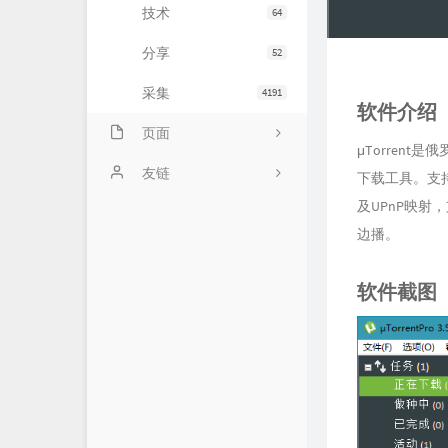
技术
64
分享
52
采集
4191
软件介绍
页面
μTorren
会员中心
友链
下载工具。支持B
及UPnP映射
归档
小寂博客
边播。
心情
四个空格
软件截图
基佬
14氪资源网
留言