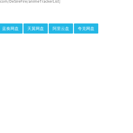
b.com/DeSireFire/animeTrackerList]
蓝奏网盘
天翼网盘
阿里云盘
夸克网盘