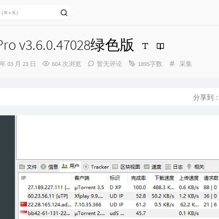
 Pro v3.6.0.47028绿色版
分
 年 03 月 23 日
604 次浏览
暂无评论
1895字数
采集
类：
分享到