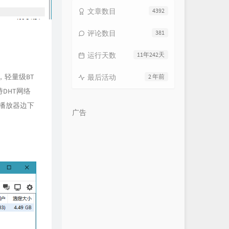
文章数目
4392
评论数目
381
运行天数
11年242天
，轻量级BT
最后活动
2 年前
持DHT网络
方播放器边下
广告