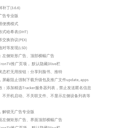
丁(3.6.6)
广告专业版
用便携模式
式哈希表(DHT)
交换协议(PEX)
对等发现(LSD)
：左侧矩形广告、顶部横幅广告
onTV推广页项， 默认隐藏Dlive栏
状态栏无用按钮：分享到脸书、推特
屏蔽阻止强制下载升级包及推广文件update, apps
：添加精选Tracker服务器列表，禁止发送匿名信息
、不开机启动、不关联文件、不显示左侧设备列表等
，解锁无广告专业版
面左侧矩形广告、界面顶部横幅广告
onTV推广页项， 默认隐藏Dlive栏