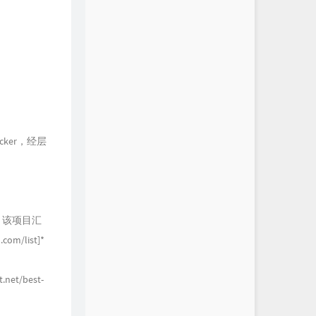
racker，经层
er来源：该项目汇
om/list]*
t.net/best-