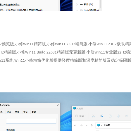
3H2预览版,小修Win11精简版,小修Win11 23H2精简版,小修Win11 23H2极限
1 22H2精简版,小修Win11 Build 22631精简版无更新版,小修Win11专业版22
in11系统,Win11小修精简优化版提供轻度精简版和深度精简版及稳定极限版,小