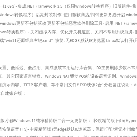
1.69G]- 集成.NET Framework 3.5（仅限Windows转换程序）旧版组件
ndows转换程序）后期封装制作- 使用微软商店/闹钟更新务必开启 windo
windows更新不包括驱动 更新不包括恶意软件删除工具- 启用 .NET Framew
indows转换程序）- 关闭虚拟内存、优化开关机速度、关闭不常用系统服务-
”win11还原经典右键.cmd”- 恢复. 无EDGE 默认IE浏览器 Linux默认打开
设置、低延迟、低占用、集成微软常用运行库合集、DX主要删除少数不常
其它国家语言键盘、Windows NAT驱动POS机设备语音识别、Windows De
演示内容、TFTP 客户端、等不常用文件# ESD映像2合1分卷备注说明：
示自建账户版；
简版,小修Windows 11纯净精简版二合一无更新版：- 轻度精简版 (保留Hyper
复语音TTS)- 中度精简版 (无edge默认IE浏览器，保留打印/笔记本指纹等