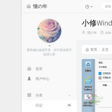
憶の年
小修Windo
博
发
憶の年
2024
主：
布
时
间：
首页
正文
爱若难以放进手里，何不把这双手
放进心里
首页
用户中心
分类
日记
84