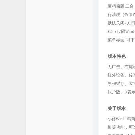
度精简版 二合一[
行清理（仅限Wi
默认关闭- 关闭
3.5（仅限W
菜单界面, 可下载
版本特色
无广告、右键
红外设备、传真、
累积缓存、零售
账户版、U表
关于版本
小修Win11精
板等功能，可选恢