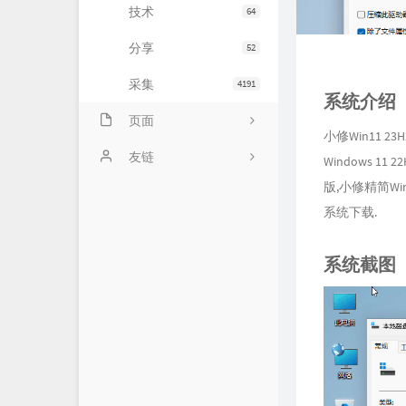
技术
64
分享
52
采集
4191
系统介绍
页面
小修Win11 2
会员中心
友链
Windows 1
版,小修精简W
归档
小寂博客
系统下载.
心情
四个空格
系统截图
基佬
14氪资源网
留言