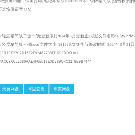
板触屏功能，保留打印/笔记本指纹/Bitlocker等)- 极限精简版 (适合较
选恢复语音TTS)
3H2轻度精简版二合一[无更新版] (2024年3月更新正式版)文件名称: H:\Windows 
 2in1 轻度精简版 小修.esd文件大小: 1819797272 字节修改时间: 2024年3月21日
 1DED7CF27C2D15F2E92462738FDD0EDDSHA1:
7ACC7AC52686AAE4F6E018E0D389CRC32: 8B9B7444
天翼网盘
阿里云盘
夸克网盘