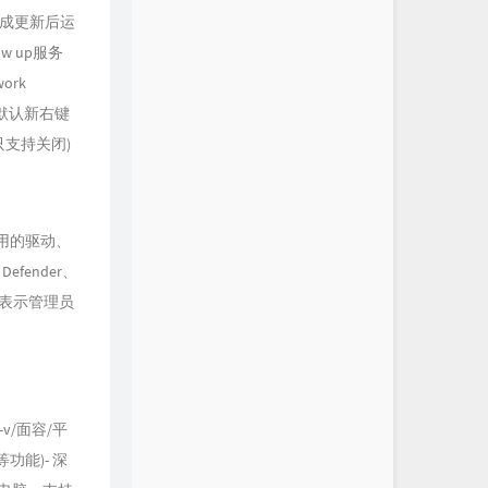
- 集成更新后运
w up服务
ork
 默认新右键
(只支持关闭)
用的驱动、
fender、
A表示管理员
-v/面容/平
功能)- 深