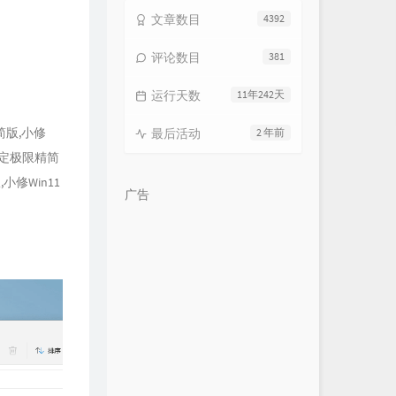
文章数目
4392
评论数目
381
运行天数
11年242天
精简版,小修
最后活动
2 年前
H2稳定极限精简
修Win11
广告