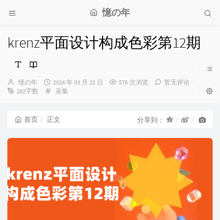
憶の年
krenz平面设计构成色彩第12期
博
发
憶の年
2024 年 03 月 22 日
575 次浏览
暂无评论
主：
布
分
282字数
采集
时
类：
间：
首页
正文
分享到：