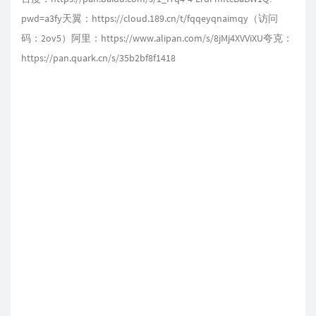
pwd=a3fy天翼：https://cloud.189.cn/t/fqqeyqnaimqy（访问
码：2ov5）阿里：https://www.alipan.com/s/8jMj4XVViXU夸克：
https://pan.quark.cn/s/35b2bf8f1418