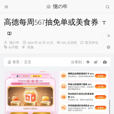
憶の年
高德每周567抽免单或美食券
博
发
憶の年
2024 年 03 月 10 日
631 次浏览
暂无评论
主：
分
布
61字数
采集
类：
时
间：
首页
正文
分享到：