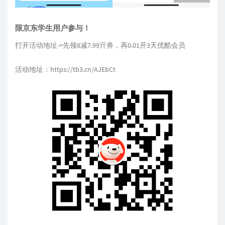
限京东学生用户参与！
打开活动地址->先领8减7.99亓券，再0.01开3天优酷会员
活动地址：
https://tb3.cn/AJEbCt