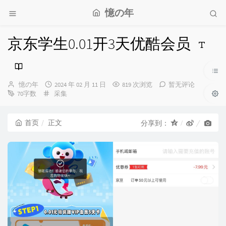
憶の年
京东学生0.01开3天优酷会员
博
发
憶の年
2024 年 02 月 11 日
819 次浏览
暂无评论
主：
分
布
70字数
采集
类：
时
间：
首页
正文
分享到：