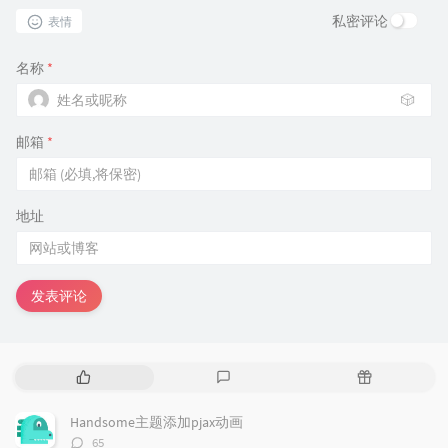
私密评论
表情
名称
*
🎲
邮箱
*
地址
发表评论
热
最
随
门
新
机
文
评
文
Handsome主题添加pjax动画
章
论
章
评
65