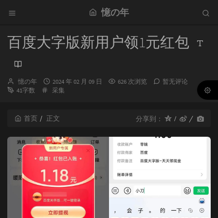
憶の年
百度大字版新用户领1元红包
博
发
憶の年
2024 年 02 月 09 日
626 次浏览
暂无评论
主：
分
布
41字数
采集
类：
时
间：
首页
正文
分享到：