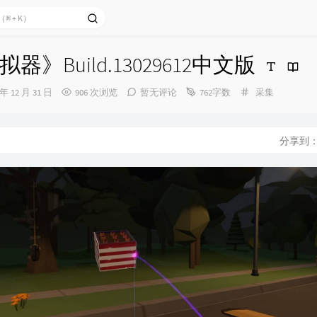
》Build.13029612中文版
分
 年 12 月 31 日
906 次浏览
暂无评论
762字数
采集
类：
分享到