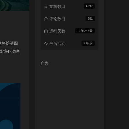
文章数目
4392
评论数目
381
运行天数
11年243天
家将扮演四
最后活动
2 年前
一场惊心动魄
广告