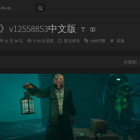
v12558853中文版
分
 年 11 月 04 日
1733 次浏览
暂无评论
1309字数
采集
类：
分享到