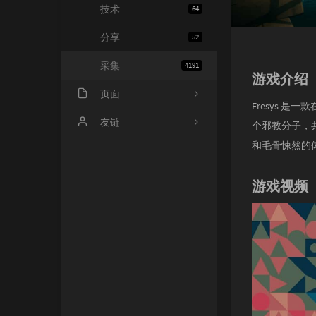
技术
64
分享
52
采集
4191
游戏介绍
页面
Eresys 
会员中心
友链
个邪教分子，
和毛骨悚然的
归档
小寂博客
心情
四个空格
游戏视频
基佬
14氪资源网
留言