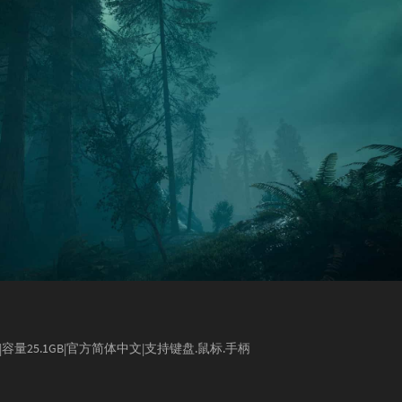
8853|容量25.1GB|官方简体中文|支持键盘.鼠标.手柄