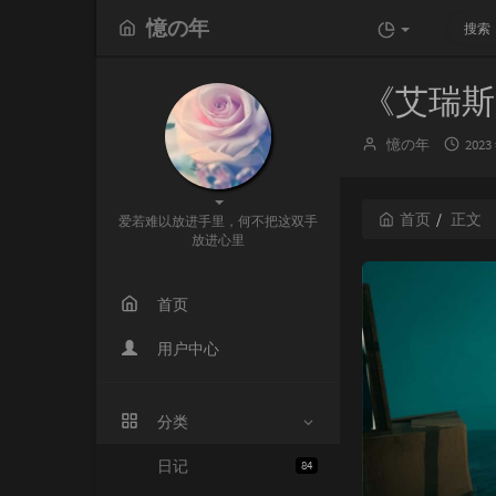
憶の年
《艾瑞斯》
博
发
憶の年
2023
主：
布
时
间：
首页
正文
爱若难以放进手里，何不把这双手
放进心里
首页
用户中心
分类
日记
84