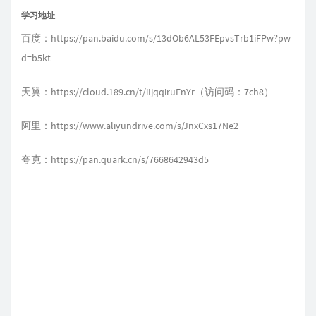
学习地址
百度：
https://pan.baidu.com/s/13dOb6AL53FEpvsTrb1iFPw?pw
d=b5kt
天翼：
https://cloud.189.cn/t/iIjqqiruEnYr（访问码：7ch8）
阿里：
https://www.aliyundrive.com/s/JnxCxs17Ne2
夸克：
https://pan.quark.cn/s/7668642943d5