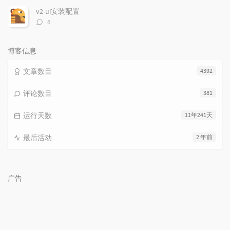
数：
v2-ui安装配置
评
8
论
数：
博客信息
文章数目
4392
评论数目
381
运行天数
11年241天
最后活动
2 年前
广告