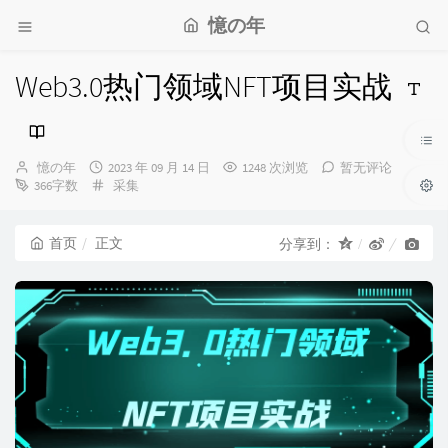
憶の年
Web3.0热门领域NFT项目实战
博
发
憶の年
2023 年 09 月 14 日
1248 次浏览
暂无评论
主：
布
分
366字数
采集
时
类：
间：
首页
正文
分享到：