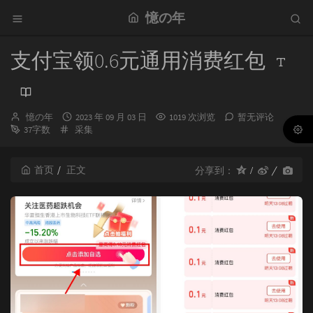
憶の年
支付宝领0.6元通用消费红包
博
发
憶の年
2023 年 09 月 03 日
1019 次浏览
暂无评论
主：
分
布
37字数
采集
类：
时
间：
首页
正文
分享到：