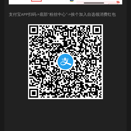
支付宝APP扫码->底部“粉丝中心”->挨个加入自选领消费红包