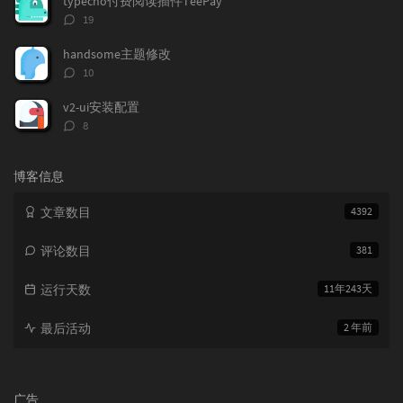
typecho付费阅读插件TeePay
评
19
论
数：
handsome主题修改
评
10
论
数：
v2-ui安装配置
评
8
论
数：
博客信息
文章数目
4392
评论数目
381
运行天数
11年243天
最后活动
2 年前
广告