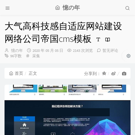
憶の年
大气高科技感自适应网站建设
网络公司帝国cms模板
博
发
憶の年
2020 年 05 月 05 日
2143 次浏览
暂无评论
主：
分
布
96字数
采集
类：
时
间：
首页
正文
分享到：