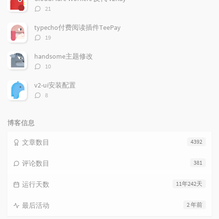
评
21
论
数：
typecho付费阅读插件TeePay
评
19
论
数：
handsome主题修改
评
10
论
数：
v2-ui安装配置
评
8
论
数：
博客信息
文章数目
4392
评论数目
381
运行天数
11年242天
最后活动
2 年前