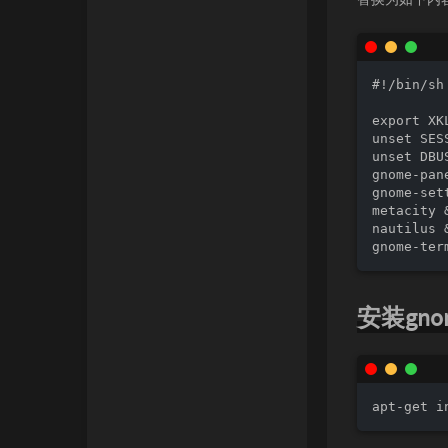
#!/bin/sh

export XK
unset SES
unset DBU
gnome-pane
gnome-set
metacity &
nautilus &
安装gn