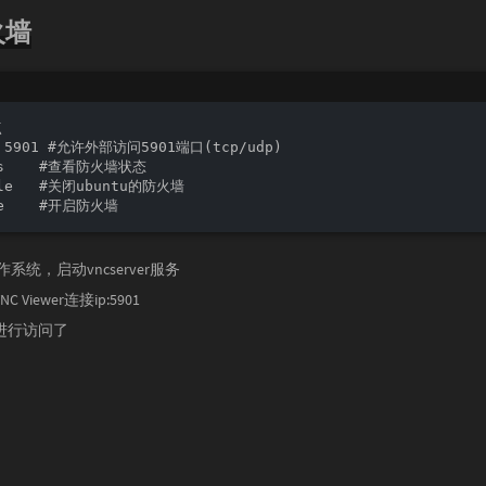
火墙


w 5901 #允许外部访问5901端口(tcp/udp)

us    #查看防火墙状态

ble   #关闭ubuntu的防火墙

作系统，启动vncserver服务
Viewer连接ip:5901
进行访问了