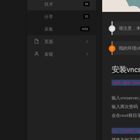
技术
64
分享
52
请注意，本
采集
4191
页面
我的环境Ubuntu
会员中心
友链
归档
小寂博客
安装vncs
心情
四个空格
apt-get in
基佬
14氪资源网
输入vncser
留言
输入两次密码
会在root根
vi /root/.
替换为如下内