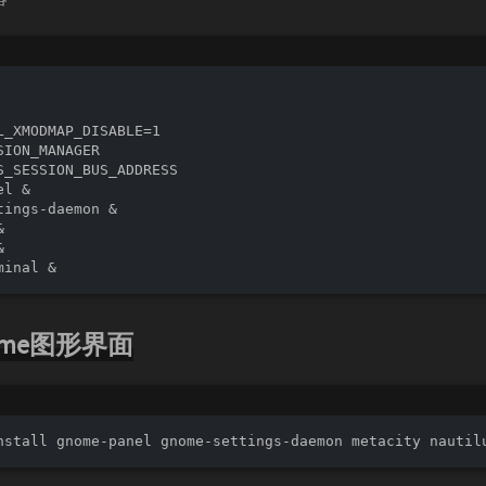
L_XMODMAP_DISABLE=1

SION_MANAGER

S_SESSION_BUS_ADDRESS

l &

tings-daemon &





ome图形界面