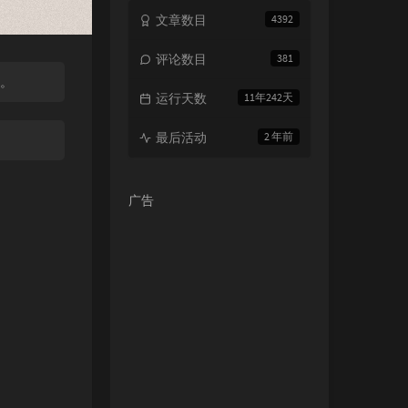
文章数目
4392
评论数目
381
时。
运行天数
11年242天
最后活动
2 年前
广告