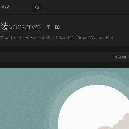
装vncserver
分
 年 08 月 22 日
3679 次浏览
暂无评论
810字数
技术
类：
分享到