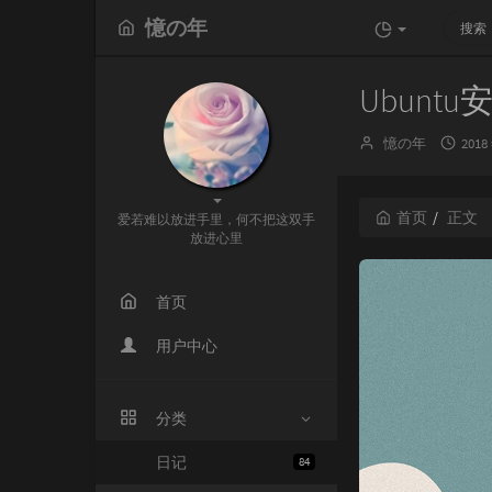
憶の年
Ubuntu安
博
发
憶の年
2018
主：
布
时
间：
首页
正文
爱若难以放进手里，何不把这双手
放进心里
首页
用户中心
分类
日记
84