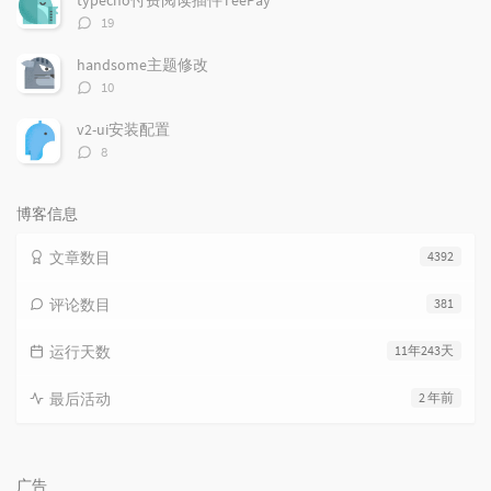
评
19
论
数：
handsome主题修改
评
10
论
数：
v2-ui安装配置
评
8
论
数：
博客信息
文章数目
4392
评论数目
381
运行天数
11年243天
最后活动
2 年前
广告