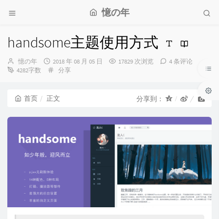
憶の年
handsome主题使用方式
博
发
憶の年
2018 年 08 月 05 日
17829 次浏览
4 条评论
主：
布
分
4282字数
分享
时
类：
间：
首页
正文
分享到：